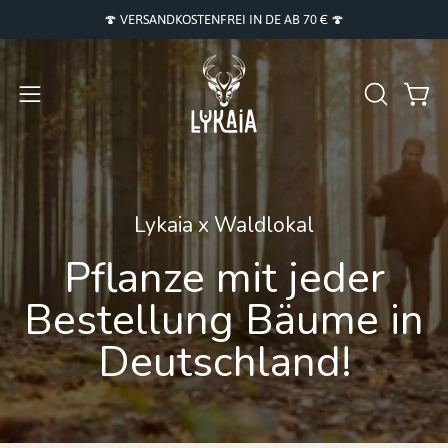
Skip
🍄 VERSANDKOSTENFREI IN DE AB 70 € 🍄
to
content
Open
OPEN
Open
SEARCH
navigation
BAR
menu
Lykaia x Waldlokal
Pflanze mit jeder
Bestellung Bäume in
Deutschland!