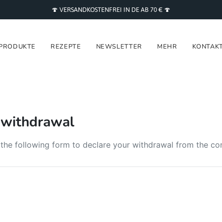
🍄 VERSANDKOSTENFREI IN DE AB 70 € 🍄
PRODUKTE
REZEPTE
NEWSLETTER
MEHR
KONTAK
 withdrawal
t the following form to declare your withdrawal from the co