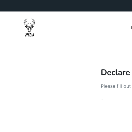
Skip
to
content
Declare
Please fill ou