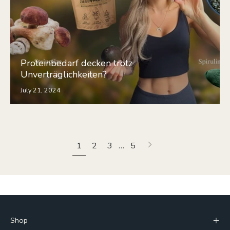
Proteinbedarf decken trotz
Unverträglichkeiten?
July 21, 2024
Next
1
2
3
…
5
page
Shop