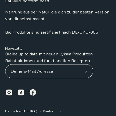
Eat wild, perform best!
Nahrung aus der Natur, die dich zu der besten Version
von dir selbst macht.
Bio Produkte sind zertifiziert nach DE-ÖKO-006
Newsletter
Bleibe up to date mit neuen Lykaia Produkten,
Rabattaktionen und funktionellen Rezepten.
Abonniere
unseren
Newsletter
Land
Sprache
Deutschland (EUR €)
Deutsch