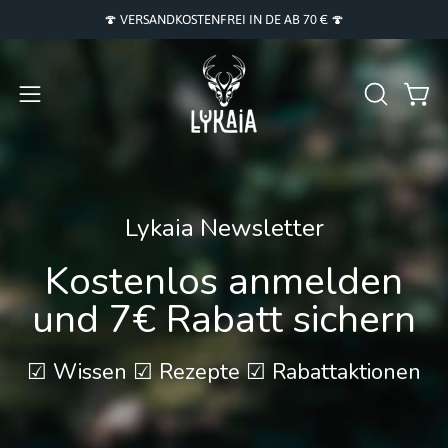
Inhalt
🍄 VERSANDKOSTENFREI IN DE AB 70 € 🍄
überspringen
Navigationsmenü
SUCHLEI
Ware
ÖFFNEN
öffnen
Lykaia Newsletter
Kostenlos anmelden
und 7€ Rabatt sichern
☑ Wissen ☑ Rezepte ☑ Rabattaktionen