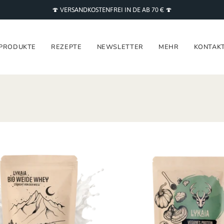
🍄 VERSANDKOSTENFREI IN DE AB 70 € 🍄
PRODUKTE
REZEPTE
NEWSLETTER
MEHR
KONTAK
Bio
Veganes
Weide
Mushroo
Whey
Protein