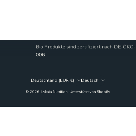
Unsere Mission
Eat wild, perform best!
Nahrung aus der Natur, die dich zu der
besten Version von dir selbst macht.
Bio Produkte sind zertifiziert nach DE-ÖKO-
006
Land
Sprache
Deutschland (EUR €)
Deutsch
© 2026,
Lykaia Nutrition
.
Unterstützt von
Shopify
.