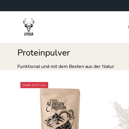
Inhalt
überspringen
Proteinpulver
Funktional und mit dem Besten aus der Natur
A2
SPARE JETZT 14%
Ziegen
Protein