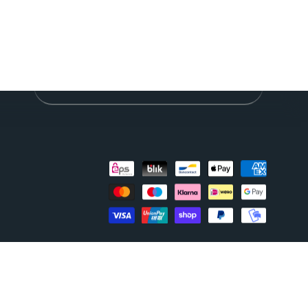
Newsletter
Bleibe up to date mit neuen Lykaia
Produkten, Rabattaktionen und funktionellen
Rezepten.
Abonniere
unseren
Newsletter