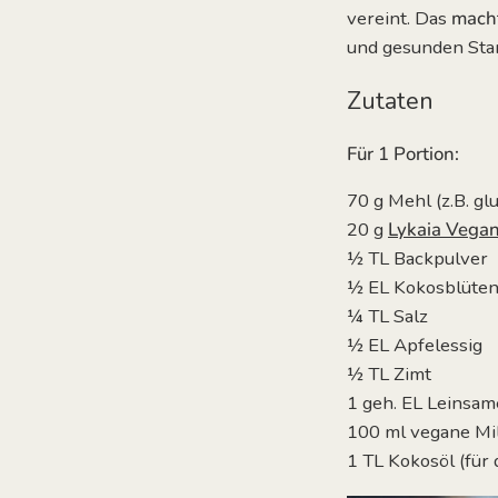
vereint.
Das
macht
und gesunden Star
Zutaten
Für 1 Portion:
70 g Mehl (z.B. g
20 g
Lykaia Vegan
½
TL Backpulver
½
EL Kokosblüten
¼ TL Salz
½ EL Apfelessig
½ TL Zimt
1 geh. EL Leinsam
100 ml vegane Mil
1 TL Kokosöl (für 