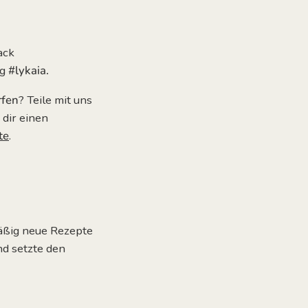
ack
ag
#lykaia.
rfen
? Teile mit uns
 dir einen
te
.
mäßig neue Rezepte
nd setzte den