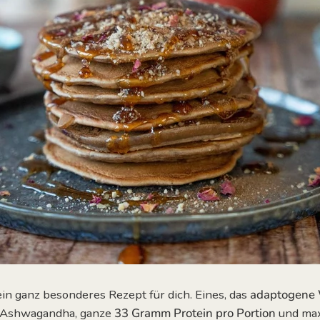
in ganz besonderes Rezept für dich. Eines, das
adaptogene 
d Ashwagandha,
ganze
33
Gramm Protein
pro Portion
und
ma