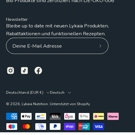
Bio Produkte sind zertifiziert nach DE-ÖKO-006
Newsletter
Bleibe up to date mit neuen Lykaia Produkten,
Rabattaktionen und funktionellen Rezepten.
Abonniere
unseren
Newsletter
Land
Sprache
Deutschland (EUR €)
Deutsch
© 2026,
Lykaia Nutrition
.
Unterstützt von
Shopify
.