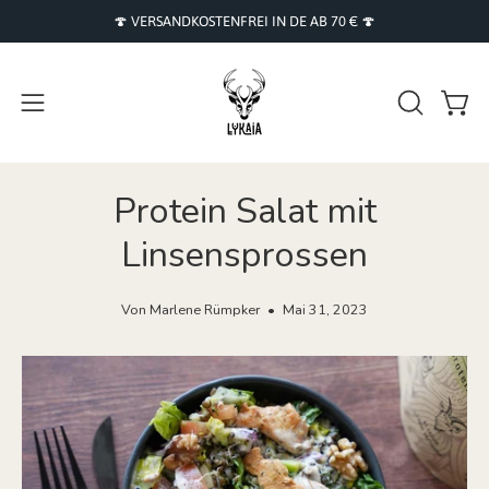
Inhalt
🍄 VERSANDKOSTENFREI IN DE AB 70 € 🍄
überspringen
Navigationsmenü
SUCHLEI
Ware
ÖFFNEN
öffnen
Protein Salat mit
Linsensprossen
Von Marlene Rümpker
Mai 31, 2023