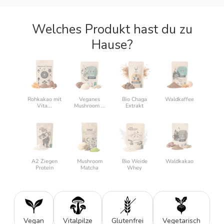
Welches Produkt hast du zu
Hause?
Rohkakao mit
Veganes
Bio Chaga
Waldkaffee
Vita...
Mushroom ...
Extrakt
A2 Ziegen
Mushroom
Bio Weide
Waldkakao
Protein
Matcha
Whey
Vegan
Vitalpilze
Glutenfrei
Vegetarisch