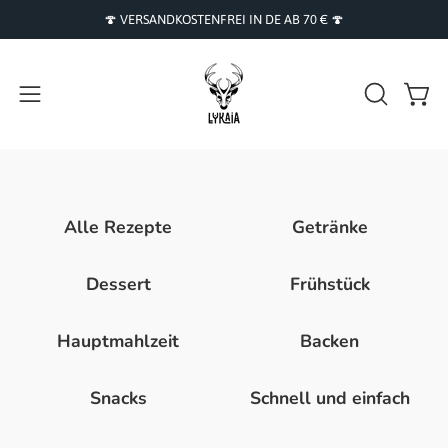
Inhalt
🍄 VERSANDKOSTENFREI IN DE AB 70 € 🍄
überspringen
Navigationsmenü
SUCHLEI
Ware
ÖFFNEN
öffnen
Alle Rezepte
Getränke
Dessert
Frühstück
Hauptmahlzeit
Backen
Snacks
Schnell und einfach